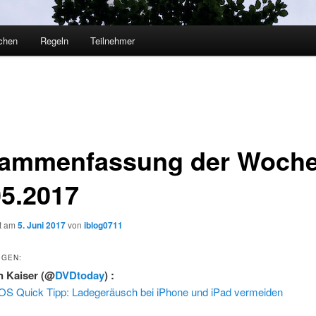
chen
Regeln
Teilnehmer
ammenfassung der Woche
05.2017
ht am
5. Juni 2017
von
iblog0711
IGEN:
n Kaiser
(@
DVDtoday
) :
iOS Quick Tipp: Ladegeräusch bei iPhone und iPad vermeiden