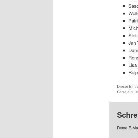
Sasc
Wolf
Patr
Mich
Stef
Jan 
Dani
René
Lisa
Ralp
Dieser Eint
Setze ein L
Schre
Deine E-Mai