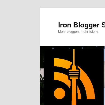
Zum
primären
Inhalt
Iron Blogger S
springen
Mehr bloggen, mehr feiern.