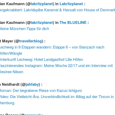
tian Kaufmann
(@
lakritzplanet
) in
Lakritzplanet
:
Angeknabbert: Lakridspibe Karamel & Havsalt von House of Denmar
tian Kaufmann
(@
lakritzplanet
) in
The BLUELINE
:
Meine München-Tipps für dich
t Mayer
(@
travellerblog
) :
Lechweg in 8 Etappen wandern: Etappe 6 – von Stanzach nach
Höfen/Wängle
Unterkunft Lechweg: Hotel Landgasthof Lilie Höfen
Faszinierendes Instagram: Meine Woche 22/17 und ein Interview mit
Desiree Nilsen
n Neidhardt
(@
jahfaby
) :
Roman: Der begrabene Riese von Kazuo Ishiguro
ideo: Die Vielleicht-Ära. Unverbindlichkeit im Alltag auf der Tincon in
Hamburg.
ne Renger
(@
rengsus
) :