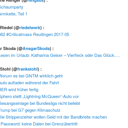
Schaumparty
Armkette, Teil 1
 Riedel
(@
riedelwerk
) :
862 #Criticalmass Reutlingen 2017-05
r Skoda
(@
AnsgarSkoda
) :
Lesen im Urlaub: Katharina Geiser – Vierfleck oder Das Glück….
 Stohl
(@
frankstohl
) :
Worum es bei GNTM wirklich geht
Auto aufladen während der Fahrt
BER wird früher fertig
Sphero stellt „Lightning McQueen“-Auto vor
Gesangseinlage bei Bundesliga nicht beliebt
Trump bei G7 gegen Klimaschutz
Die Strippenzieher wollen Geld mit der Bandbreite machen
1Password: keine Daten bei Grenzübertritt