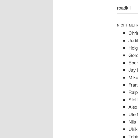
roadkill
NICHT MEH
Chri
Judi
Holg
Gord
Eber
Jay 
Mika
Fran
Ralp
Stef
Alex
Ute 
Nils
Ulri
Tobi