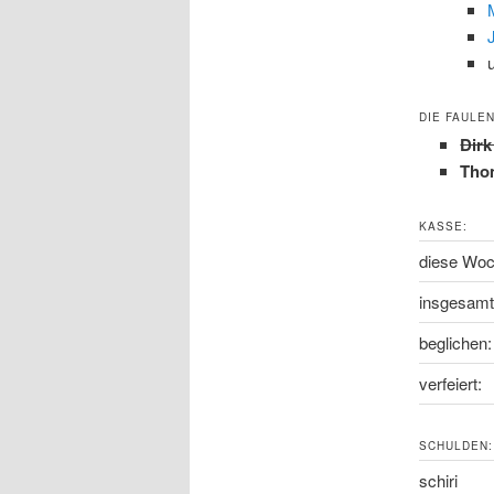
DIE FAULEN
Dir
Tho
KASSE:
diese Woc
insgesamt
beglichen:
verfeiert:
SCHULDEN:
schiri