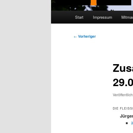
Hauptmenü
Start
Impressum
Mitma
Beitragsnavigation
←
Vorheriger
Zus
29.
Veröffentlic
DIE FLEISS
Jürge