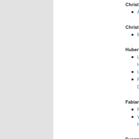
Chris
Chris
Huber
Fabia
V
Susan