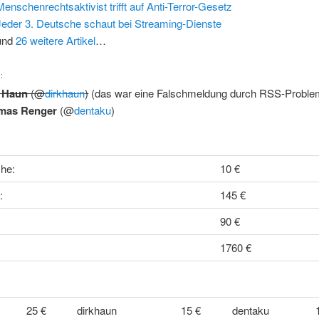
Menschenrechtsaktivist trifft auf Anti-Terror-Gesetz
Jeder 3. Deutsche schaut bei Streaming-Dienste
und
26 weitere Artikel
…
:
k Haun
(@
dirkhaun
)
(das war eine Falschmeldung durch RSS-Proble
mas Renger
(@
dentaku
)
he:
10 €
:
145 €
90 €
1760 €
25 €
dirkhaun
15 €
dentaku