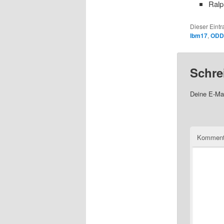
Ralp
Dieser Eint
lbm17
,
ODD
Schre
Deine E-Mai
Komment