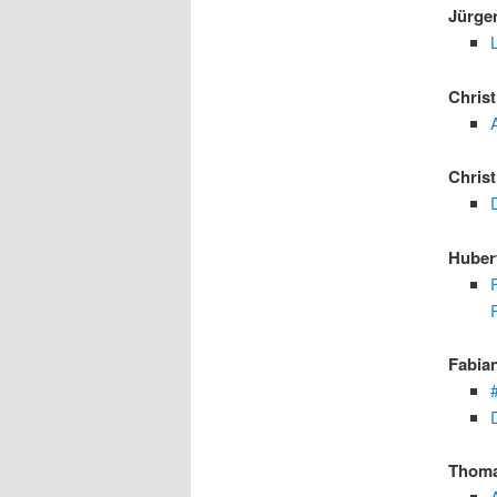
Jürge
Chris
Chris
Huber
Fabia
Thom