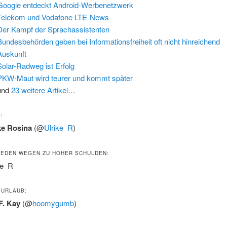
Google entdeckt Android-Werbenetzwerk
Telekom und Vodafone LTE-News
Der Kampf der Sprachassistenten
Bundesbehörden geben bei Informationsfreiheit oft nicht hinreichend
Auskunft
Solar-Radweg ist Erfolg
PKW-Maut wird teurer und kommt später
und
23 weitere Artikel
…
:
ke Rosina
(@
Ulrike_R
)
EDEN WEGEN ZU HOHER SCHULDEN:
ke_R
 URLAUB:
F. Kay
(@
hoomygumb
)