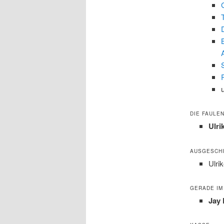
DIE FAULEN
Ulri
AUSGESCHI
Ulri
GERADE IM
Jay 