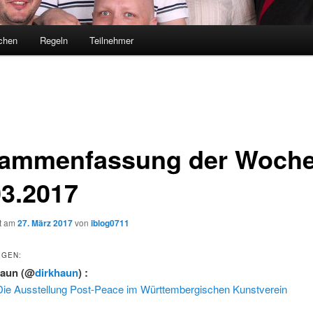
chen
Regeln
Teilnehmer
ammenfassung der Woche
03.2017
ht am
27. März 2017
von
iblog0711
IGEN:
Haun
(@
dirkhaun
) :
Die Ausstellung Post-Peace im Württembergischen Kunstverein