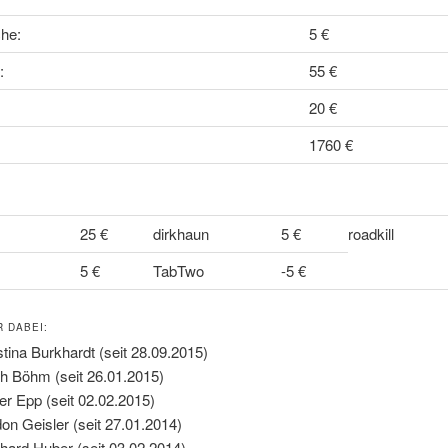
he:
5 €
:
55 €
20 €
1760 €
25 €
dirkhaun
5 €
roadkill
5 €
TabTwo
-5 €
R DABEI:
stina Burkhardt (seit 28.09.2015)
th Böhm (seit 26.01.2015)
er Epp (seit 02.02.2015)
on Geisler (seit 27.01.2014)
hard Huber (seit 03.02.2014)