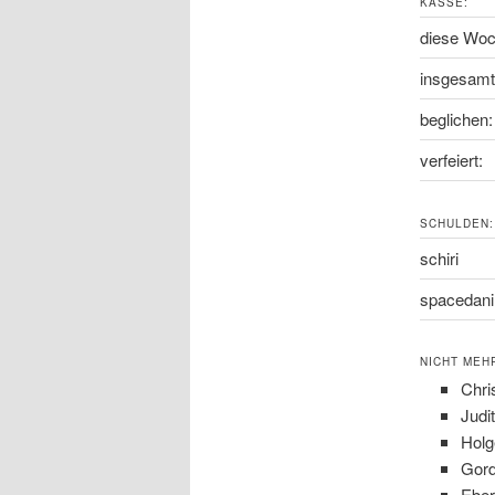
KASSE:
diese Woc
insgesamt
beglichen:
verfeiert:
SCHULDEN:
schiri
spacedani
NICHT MEH
Chri
Judi
Holg
Gord
Eber