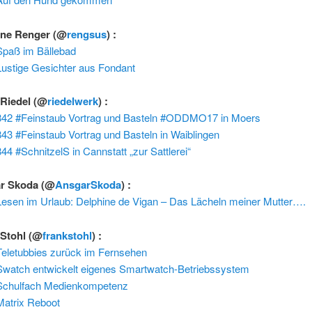
ne Renger
(@
rengsus
) :
Spaß im Bällebad
Lustige Gesichter aus Fondant
 Riedel
(@
riedelwerk
) :
842 #Feinstaub Vortrag und Basteln #ODDMO17 in Moers
843 #Feinstaub Vortrag und Basteln in Waiblingen
844 #SchnitzelS in Cannstatt „zur Sattlerei“
r Skoda
(@
AnsgarSkoda
) :
Lesen im Urlaub: Delphine de Vigan – Das Lächeln meiner Mutter….
 Stohl
(@
frankstohl
) :
Teletubbies zurück im Fernsehen
Swatch entwickelt eigenes Smartwatch-Betriebssystem
Schulfach Medienkompetenz
Matrix Reboot