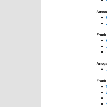
Susan
Frank
Ansga
Frank