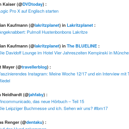
n Kaiser
(@
DVDtoday
) :
Logic Pro X auf Englisch starten
tian Kaufmann
(@
lakritzplanet
) in
Lakritzplanet
:
Angeknabbert: Pulmoll Hustenbonbons Lakritze
tian Kaufmann
(@
lakritzplanet
) in
The BLUELINE
:
Die Davidoff Lounge im Hotel Vier Jahreszeiten Kempinski in Münche
t Mayer
(@
travellerblog
) :
Faszinierendes Instagram: Meine Woche 12/17 und ein Interview mit 
Riedel
n Neidhardt
(@
jahfaby
) :
#incommunicado, das neue Hörbuch – Teil 15
Die Leipziger Buchmesse und ich. Sehen wir uns? #lbm17
as Renger
(@
dentaku
) :
Auf den Hund gekommen