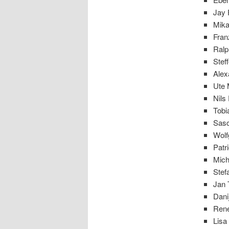
Jay 
Mika
Fran
Ralp
Stef
Alex
Ute 
Nils
Tobi
Sasc
Wolf
Patr
Mich
Stef
Jan 
Dani
René
Lisa