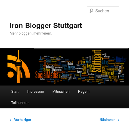
Zum
primären
Such
Inhalt
springen
Iron Blogger Stuttgart
Mehr bloggen, mehr feiern.
Hauptmenü
Start
Impressum
Mitmachen
Regeln
Teilnehmer
Beitragsnavigation
←
Vorheriger
Nächster
→