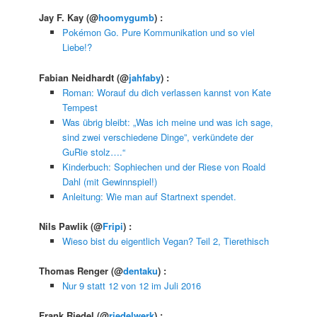
Jay F. Kay
(@
hoomygumb
) :
Pokémon Go. Pure Kommunikation und so viel
Liebe!?
Fabian Neidhardt
(@
jahfaby
) :
Roman: Worauf du dich verlassen kannst von Kate
Tempest
Was übrig bleibt: „Was ich meine und was ich sage,
sind zwei verschiedene Dinge”, verkündete der
GuRie stolz….“
Kinderbuch: Sophiechen und der Riese von Roald
Dahl (mit Gewinnspiel!)
Anleitung: Wie man auf Startnext spendet.
Nils Pawlik
(@
Fripi
) :
Wieso bist du eigentlich Vegan? Teil 2, Tierethisch
Thomas Renger
(@
dentaku
) :
Nur 9 statt 12 von 12 im Juli 2016
Frank Riedel
(@
riedelwerk
) :