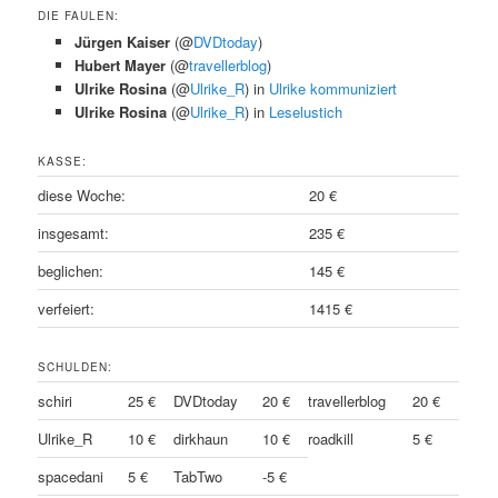
DIE FAULEN:
Jürgen Kaiser
(@
DVDtoday
)
Hubert Mayer
(@
travellerblog
)
Ulrike Rosina
(@
Ulrike_R
) in
Ulrike kommuniziert
Ulrike Rosina
(@
Ulrike_R
) in
Leselustich
KASSE:
diese Woche:
20 €
insgesamt:
235 €
beglichen:
145 €
verfeiert:
1415 €
SCHULDEN:
schiri
25 €
DVDtoday
20 €
travellerblog
20 €
Ulrike_R
10 €
dirkhaun
10 €
roadkill
5 €
spacedani
5 €
TabTwo
-5 €