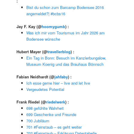
:
Bist du schon zum Barcamp Bodensee 2016
angemeldet?| #bcbs16
Jay F. Kay
(@
hoomygumb
) :
Was ich mir vom Tourismus im Jahr 2026 am
Bodensee wünsche
Hubert Mayer
(@
travellerblog
) :
Ein Tag in Bonn: Besuch im Kanzlerbungalow,
Museum Koenig und das Brauhaus Bönnsch
Fabian Neidhardt
(@
jahfaby
) :
Ich esse gerne hier – live and let live
Vergeudetes Potential
Frank Riedel
(@
riedelwerk
) :
698 gefühlte Wahrheit
699 Geschenke und Freunde
700 Jubiläum
701 #Feinstaub – es geht weiter
702 #Feinstaub – Erklärung Datentabelle