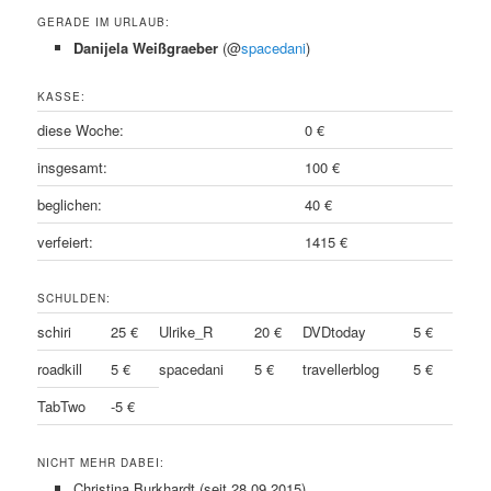
GERADE IM URLAUB:
Danijela Weißgraeber
(@
spacedani
)
KASSE:
diese Woche:
0 €
insgesamt:
100 €
beglichen:
40 €
verfeiert:
1415 €
SCHULDEN:
schiri
25 €
Ulrike_R
20 €
DVDtoday
5 €
roadkill
5 €
spacedani
5 €
travellerblog
5 €
TabTwo
-5 €
NICHT MEHR DABEI:
Christina Burkhardt (seit 28.09.2015)