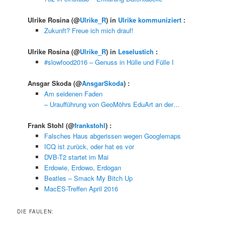
Ulrike Rosina
(@
Ulrike_R
) in
Ulrike kommuniziert
:
Zukunft? Freue ich mich drauf!
Ulrike Rosina
(@
Ulrike_R
) in
Leselustich
:
#slowfood2016 – Genuss in Hülle und Fülle I
Ansgar Skoda
(@
AnsgarSkoda
) :
Am seidenen Faden
– Uraufführung von GeoMöhrs EduArt an der…
Frank Stohl
(@
frankstohl
) :
Falsches Haus abgerissen wegen Googlemaps
ICQ ist zurück, oder hat es vor
DVB-T2 startet im Mai
Erdowie, Erdowo, Erdogan
Beatles – Smack My Bitch Up
MacES-Treffen April 2016
DIE FAULEN: