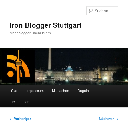
Zum
primären
Such
Inhalt
springen
Iron Blogger Stuttgart
Mehr bloggen, mehr feiern.
Hauptmenü
Start
Impressum
Mitmachen
Regeln
Teilnehmer
Beitragsnavigation
←
Vorheriger
Nächster
→