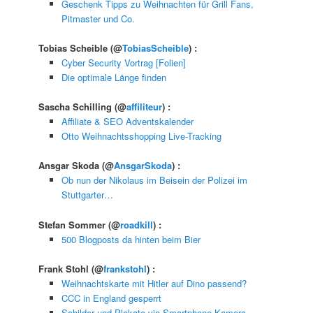
Geschenk Tipps zu Weihnachten für Grill Fans,
Pitmaster und Co.
Tobias Scheible
(@
TobiasScheible
) :
Cyber Security Vortrag [Folien]
Die optimale Länge finden
Sascha Schilling
(@
affiliteur
) :
Affiliate & SEO Adventskalender
Otto Weihnachtsshopping Live-Tracking
Ansgar Skoda
(@
AnsgarSkoda
) :
Ob nun der Nikolaus im Beisein der Polizei im
Stuttgarter…
Stefan Sommer
(@
roadkill
) :
500 Blogposts da hinten beim Bier
Frank Stohl
(@
frankstohl
) :
Weihnachtskarte mit Hitler auf Dino passend?
CCC in England gesperrt
Schilder und Plakate via Smartphone-Kamera