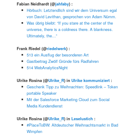
Fabian Neidhardt
(@
jahfaby
) :
Hörbuch: Letztendlich sind wir dem Universum egal
von David Levithan, gesprochen von Adam Nümm.
Was übrig bleibt: “If you stare at the center of the
universe, there is a coldness there. A blankness.
Ultimately, the…”
Frank Riedel
(@
riedelwerk
) :
513 ein Ausflug der besonderen Art
Gastbeitrag Zwölf Gründe fürs Radfahren
514 WebAnalyticsNight
Ulrike Rosina
(@
Ulrike_R
) in
Ulrike kommuniziert
:
Geschenk Tipp zu Weihnachten: Speedlink – Token
portable Speaker
Mit der Salesforce Marketing Cloud zum Social
Media Kundendienst
Ulrike Rosina
(@
Ulrike_R
) in
Leselustich
:
#PlaceToBW: Altdeutscher Weihnachtsmarkt in Bad
Wimpfen