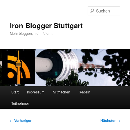
Zum
primären
Such
Inhalt
springen
Iron Blogger Stuttgart
Mehr bloggen, mehr feiern.
Hauptmenü
Start
Impressum
Mitmachen
Regeln
Teilnehmer
Beitragsnavigation
←
Vorheriger
Nächster
→