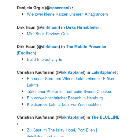
Danijela Grgic
(@
spacedani
) :
Wie zwei kleine Katzen unseren Alltag ändern
Dirk Haun
(@
dirkhaun
) in
Dirks Hirnableiter
:
Mini Book Review: Quiet
Dirk Haun
(@
dirkhaun
) in
The Mobile Presenter
(Englisch)
:
Build Interactivity in
Christian Kaufmann
(@
lakritzplanet
) in
Lakritzplanet
:
Ein neuer Stern am Wiener Lakritzhimmel: Fröken
Lakrits
Türkischer Pfeffer im Test beim SweetsChecker
Ein vorweihnachtlicher Besuch in Hamburg
Kleidsames Lakritz kurz vor Weihnachten
Christian Kaufmann
(@
lakritzplanet
) in
The BLUELINE
:
Zu Gast im The Islay Hotel, Port Ellen |
#visitScotland #Islay