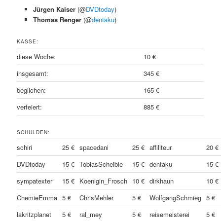
Jürgen Kaiser
(@
DVDtoday
)
Thomas Renger
(@
dentaku
)
KASSE:
diese Woche:
10 €
insgesamt:
345 €
beglichen:
165 €
verfeiert:
885 €
SCHULDEN:
schiri
25 €
spacedani
25 €
affiliteur
20 €
DVDtoday
15 €
TobiasScheible
15 €
dentaku
15 €
sympatexter
15 €
Koenigin_Frosch
10 €
dirkhaun
10 €
ChemieEmma
5 €
ChrisMehler
5 €
WolfgangSchmieg
5 €
lakritzplanet
5 €
ral_mey
5 €
reisemeisterei
5 €