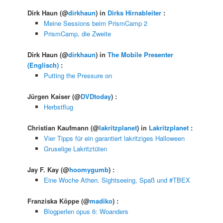
Dirk Haun
(@
dirkhaun
) in
Dirks Hirnableiter
:
Meine Sessions beim PrismCamp 2
PrismCamp, die Zweite
Dirk Haun
(@
dirkhaun
) in
The Mobile Presenter
(Englisch)
:
Putting the Pressure on
Jürgen Kaiser
(@
DVDtoday
) :
Herbstflug
Christian Kaufmann
(@
lakritzplanet
) in
Lakritzplanet
:
Vier Tipps für ein garantiert lakritziges Halloween
Gruselige Lakritztüten
Jay F. Kay
(@
hoomygumb
) :
Eine Woche Athen. Sightseeing, Spaß und #TBEX
Franziska Köppe
(@
madiko
) :
Blogperlen opus 6: Woanders