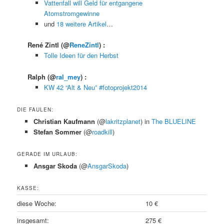
Vattenfall will Geld für entgangene
Atomstromgewinne
und
18 weitere Artikel
…
René Zintl
(@
ReneZintl
) :
Tolle Ideen für den Herbst
Ralph
(@
ral_mey
) :
KW 42 “Alt & Neu” #fotoprojekt2014
DIE FAULEN:
Christian Kaufmann
(@
lakritzplanet
) in
The BLUELINE
Stefan Sommer
(@
roadkill
)
GERADE IM URLAUB:
Ansgar Skoda
(@
AnsgarSkoda
)
KASSE:
diese Woche:
10 €
insgesamt:
275 €