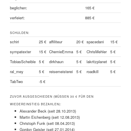
beglichen:
165 €
verfeiert:
885 €
SCHULDEN:
schiri
25 €
affiliteur
20 €
spacedani
15 €
sympatexter
15 €
ChemieEmma
5 €
ChrisMehler
5 €
TobiasScheible
5 €
dirkhaun
5 €
lakritzplanet
5 €
ral_mey
5 €
reisemeisterei
5 €
roadkill
5 €
TabTwo
-5 €
ZUVOR AUSGESCHIEDEN (MÜSSEN 30 € FÜR DEN
WIEDEREINSTIEG BEZAHLEN):
Alexander Beck (seit 28.10.2013)
Martin Eichenberg (seit 12.08.2013)
Christoph Funk (seit 08.04.2013)
Gordon Geisler (seit 27.01.2014)