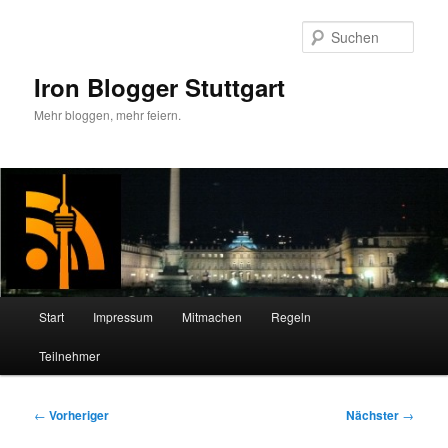
Zum
primären
Such
Inhalt
springen
Iron Blogger Stuttgart
Mehr bloggen, mehr feiern.
Hauptmenü
Start
Impressum
Mitmachen
Regeln
Teilnehmer
Beitragsnavigation
←
Vorheriger
Nächster
→