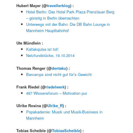
Hubert Mayer
(@
travellerblog
) :
Hotel Berlin: Das Hotel Park Plaza Prenzlauer Berg
– günstig in Berlin übernachten
Unterwegs mit der Bahn: Die DB Bahn Lounge in
Mannheim Hauptbahnhof
Ute Mündlein
:
Kaltakquise ist tot!
Netzfundstücke, 19.10.2014
Thomas Renger
(@
dentaku
) :
Barcamps sind nicht gut für’s Gewicht
Frank Riedel
(@
riedelwerk
) :
497 Wissensforum – Motivation pur
Ulrike Rosina
(@
Ulrike_R
) :
Popakademie: Musik und Musik-Business in
Mannheim
Tobias Scheible
(@
TobiasScheible
) :