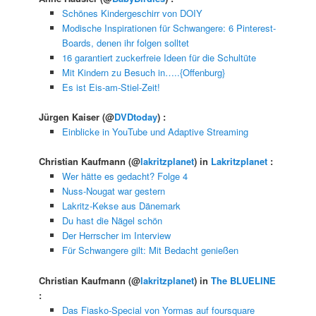
Schönes Kindergeschirr von DOIY
Modische Inspirationen für Schwangere: 6 Pinterest-
Boards, denen ihr folgen solltet
16 garantiert zuckerfreie Ideen für die Schultüte
Mit Kindern zu Besuch in…..{Offenburg}
Es ist Eis-am-Stiel-Zeit!
Jürgen Kaiser
(@
DVDtoday
) :
Einblicke in YouTube und Adaptive Streaming
Christian Kaufmann
(@
lakritzplanet
) in
Lakritzplanet
:
Wer hätte es gedacht? Folge 4
Nuss-Nougat war gestern
Lakritz-Kekse aus Dänemark
Du hast die Nägel schön
Der Herrscher im Interview
Für Schwangere gilt: Mit Bedacht genießen
Christian Kaufmann
(@
lakritzplanet
) in
The BLUELINE
:
Das Fiasko-Special von Yormas auf foursquare