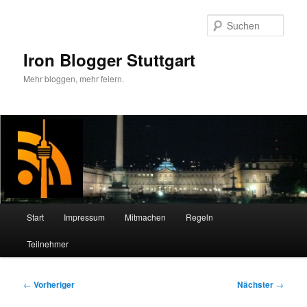
Zum
primären
Such
Inhalt
springen
Iron Blogger Stuttgart
Mehr bloggen, mehr feiern.
Hauptmenü
Start
Impressum
Mitmachen
Regeln
Teilnehmer
Beitragsnavigation
←
Vorheriger
Nächster
→