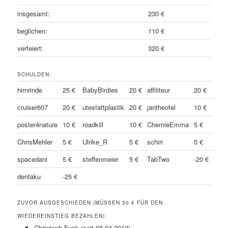
insgesamt:
230 €
beglichen:
110 €
verfeiert:
320 €
SCHULDEN:
hirnrinde
25 €
BabyBirdies
20 €
affiliteur
20 €
cruiser607
20 €
utestattplastik
20 €
jantheofel
10 €
poster4nature
10 €
roadkill
10 €
ChemieEmma
5 €
ChrisMehler
5 €
Ulrike_R
5 €
schiri
5 €
spacedani
5 €
steffenmeier
5 €
TabTwo
-20 €
dentaku
-25 €
ZUVOR AUSGESCHIEDEN (MÜSSEN 30 € FÜR DEN
WIEDEREINSTIEG BEZAHLEN):
Christoph Funk (seit 08.04.2013)