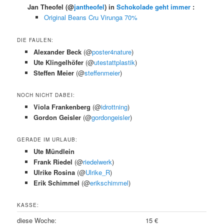
Jan Theofel
(@
jantheofel
) in
Schokolade geht immer
:
Original Beans Cru Virunga 70%
DIE FAULEN:
Alexander Beck
(@
poster4nature
)
Ute Klingelhöfer
(@
utestattplastik
)
Steffen Meier
(@
steffenmeier
)
NOCH NICHT DABEI:
Viola Frankenberg
(@
idrottning
)
Gordon Geisler
(@
gordongeisler
)
GERADE IM URLAUB:
Ute Mündlein
Frank Riedel
(@
riedelwerk
)
Ulrike Rosina
(@
Ulrike_R
)
Erik Schimmel
(@
erikschimmel
)
KASSE:
diese Woche:
15 €