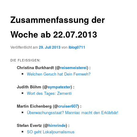
Zusammenfassung der
Woche ab 22.07.2013
Veröffentlicht am
29. Juli 2013
von
iblog0711
DIE FLEISSIGEN:
Christina Burkhardt
(@
reisemeisterei
) :
Welchen Geruch hat Dein Fernweh?
Judith Böhm
(@
sympatexter
) :
Wort des Tages: Zementi
Martin Eichenberg
(@
cruiser607
) :
Überwachungsstaat? Manniac macht den Erklärbär!
Stefan Evertz
(@
hirnrinde
) :
SO geht Lokaljournalismus