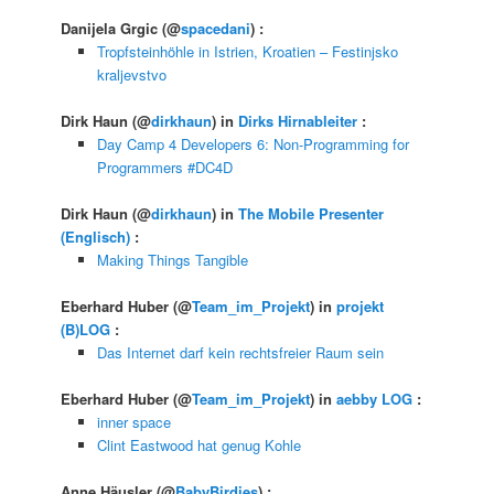
Danijela Grgic
(@
spacedani
) :
Tropfsteinhöhle in Istrien, Kroatien – Festinjsko
kraljevstvo
Dirk Haun
(@
dirkhaun
) in
Dirks Hirnableiter
:
Day Camp 4 Developers 6: Non-Programming for
Programmers #DC4D
Dirk Haun
(@
dirkhaun
) in
The Mobile Presenter
(Englisch)
:
Making Things Tangible
Eberhard Huber
(@
Team_im_Projekt
) in
projekt
(B)LOG
:
Das Internet darf kein rechtsfreier Raum sein
Eberhard Huber
(@
Team_im_Projekt
) in
aebby LOG
:
inner space
Clint Eastwood hat genug Kohle
Anne Häusler
(@
BabyBirdies
) :